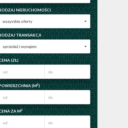
RODZAJ NIERUCHOMOŚCI
wszystkie oferty
RODZAJ TRANSAKCJI
sprzedaż i wynajem
CENA (ZŁ)
2
POWIERZCHNIA (M
)
2
CENA ZA M