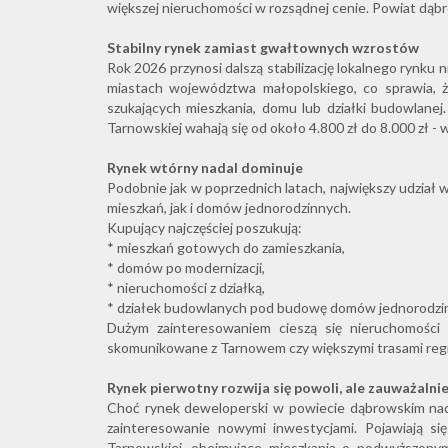
większej nieruchomości w rozsądnej cenie. Powiat dąbro
Stabilny rynek zamiast gwałtownych wzrostów
Rok 2026 przynosi dalszą stabilizację lokalnego rynku
miastach województwa małopolskiego, co sprawia, ż
szukających mieszkania, domu lub działki budowlane
Tarnowskiej wahają się od około 4.800 zł do 8.000 zł - w
Rynek wtórny nadal dominuje
Podobnie jak w poprzednich latach, największy udział
mieszkań, jak i domów jednorodzinnych.
Kupujący najczęściej poszukują:
* mieszkań gotowych do zamieszkania,
* domów po modernizacji,
* nieruchomości z działką,
* działek budowlanych pod budowę domów jednorodzi
Dużym zainteresowaniem cieszą się nieruchomości p
skomunikowane z Tarnowem czy większymi trasami reg
Rynek pierwotny rozwija się powoli, ale zauważalni
Choć rynek deweloperski w powiecie dąbrowskim nad
zainteresowanie nowymi inwestycjami. Pojawiają s
Tarnowskiej, obejmujące mieszkania o podwyższony