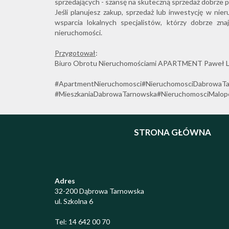
sprzedających - szansę na skuteczną sprzedaż dobrze 
Jeśli planujesz zakup, sprzedaż lub inwestycję w ni
wsparcia lokalnych specjalistów, którzy dobrze zna
nieruchomości.
Przygotował
:
Biuro Obrotu Nieruchomościami APARTMENT Paweł L
#ApartmentNieruchomosci#NieruchomosciDabrowaT
#MieszkaniaDabrowaTarnowska#NieruchomosciMalop
STRONA GŁÓWNA
Adres
32-200 Dąbrowa Tarnowska
ul. Szkolna 6
Tel: 14 642 00 70