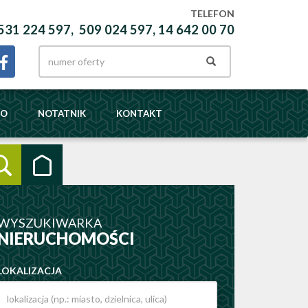
TELEFON
531 224 597, 509 024 597, 14 642 00 70
DO
NOTATNIK
KONTAKT
WYSZUKIWARKA
NIERUCHOMOŚCI
LOKALIZACJA