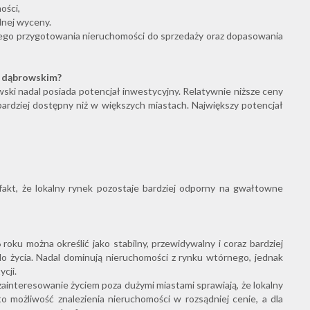
ości,
alnej wyceny.
iego przygotowania nieruchomości do sprzedaży oraz dopasowania
e dąbrowskim?
ski nadal posiada potencjał inwestycyjny. Relatywnie niższe ceny
bardziej dostępny niż w większych miastach. Największy potencjał
fakt, że lokalny rynek pozostaje bardziej odporny na gwałtowne
ku można określić jako stabilny, przewidywalny i coraz bardziej
do życia. Nadal dominują nieruchomości z rynku wtórnego, jednak
ycji.
zainteresowanie życiem poza dużymi miastami sprawiają, że lokalny
o możliwość znalezienia nieruchomości w rozsądniej cenie, a dla