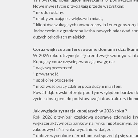
Nowe inwestycje przyciągają przede wszystkim:
* młode rodziny,
* osoby wracające z większych miast,
* klientów szukających nowoczesnych i energooszczęd
Jednocześnie ograniczona liczba nowych mieszkań spra
dużych ośrodkach miejskich.
Coraz większe zainteresowanie domami i działkami
W 2026 roku utrzymuje się trend zwiększonego zaint
Kupujący coraz częściej zwracają uwagę na:
* większą przestrzeń,
* prywatność,
* spokojne otoczenie,
* możliwość pracy zdalnej poza dużym miastem.
Powiat dąbrowski oferuje pod tym względem bardzo dob
życie z dostępem do podstawowej infrastruktury i komu
Jak wygląda sytuacja kupujących w 2026 roku ?
Rok 2026 przyniósł częściową poprawę zdolności kr
większej aktywności banków na rynku hipotecznym. Je
zakupowych. Na rynku wyraźnie widać, że:
* dobrze wycenione nieruchomości sprzedają się stos