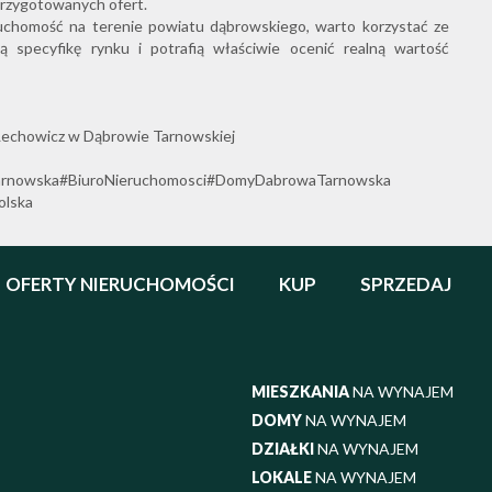
przygotowanych ofert.
eruchomość na terenie powiatu dąbrowskiego, warto korzystać ze
ją specyfikę rynku i potrafią właściwie ocenić realną wartość
echowicz w Dąbrowie Tarnowskiej
arnowska#BiuroNieruchomosci#DomyDabrowaTarnowska
olska
OFERTY NIERUCHOMOŚCI
KUP
SPRZEDAJ
MIESZKANIA
NA WYNAJEM
DOMY
NA WYNAJEM
DZIAŁKI
NA WYNAJEM
LOKALE
NA WYNAJEM