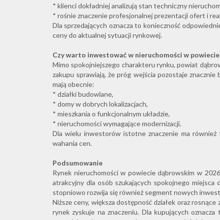
* klienci dokładniej analizują stan techniczny nieruchom
* rośnie znaczenie profesjonalnej prezentacji ofert i re
Dla sprzedających oznacza to konieczność odpowiedn
ceny do aktualnej sytuacji rynkowej.
Czy warto inwestować w nieruchomości w powieci
Mimo spokojniejszego charakteru rynku, powiat dąbrow
zakupu sprawiają, że próg wejścia pozostaje znacznie 
mają obecnie:
* działki budowlane,
* domy w dobrych lokalizacjach,
* mieszkania o funkcjonalnym układzie,
* nieruchomości wymagające modernizacji.
Dla wielu inwestorów istotne znaczenie ma również 
wahania cen.
Podsumowanie
Rynek nieruchomości w powiecie dąbrowskim w 2026 ro
atrakcyjny dla osób szukających spokojnego miejsca 
stopniowo rozwija się również segment nowych inwest
Niższe ceny, większa dostępność działek oraz rosnące 
rynek zyskuje na znaczeniu. Dla kupujących oznacza t