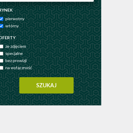
RYNEK
pierwotny
wtórny
OFERTY
ze zdjęciem
specjalne
bez prowizji
na wyłączność