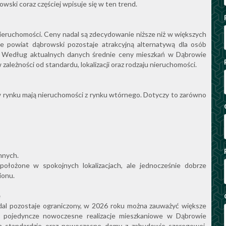
wski coraz częściej wpisuje się w ten trend.
 nieruchomości. Ceny nadal są zdecydowanie niższe niż w większych
e powiat dąbrowski pozostaje atrakcyjną alternatywą dla osób
j. Według aktualnych danych średnie ceny mieszkań w Dąbrowie
 zależności od standardu, lokalizacji oraz rodzaju nieruchomości.
 w rynku mają nieruchomości z rynku wtórnego. Dotyczy to zarówno
nnych.
ołożone w spokojnych lokalizacjach, ale jednocześnie dobrze
ionu.
e
al pozostaje ograniczony, w 2026 roku można zauważyć większe
ię pojedyncze nowoczesne realizacje mieszkaniowe w Dąbrowie
m standardzie oraz nowoczesne domy z zabudowie szeregowej.