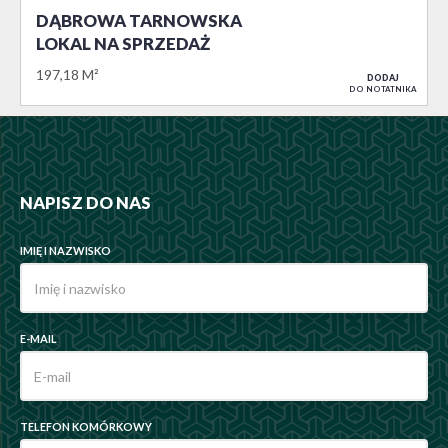
DĄBROWA TARNOWSKA
LOKAL NA SPRZEDAŻ
197,18 M²
DODAJ
DO NOTATNIKA
NAPISZ DO NAS
IMIĘ I NAZWISKO
E-MAIL
TELEFON KOMÓRKOWY