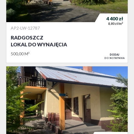
4 400
zł
2
8,80 zł/m
AP2-LW-12787
RADGOSZCZ
LOKAL DO WYNAJĘCIA
500,00 M²
DODAJ
DO NOTATNIKA