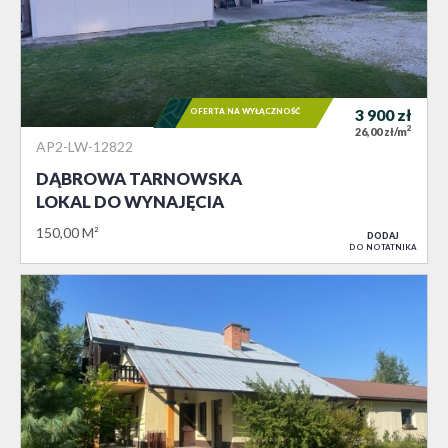
OFERTA NA WYŁĄCZNOŚĆ
3 900
zł
2
26,00 zł/m
AP2-LW-12822
DĄBROWA TARNOWSKA
LOKAL DO WYNAJĘCIA
150,00 M²
DODAJ
DO NOTATNIKA