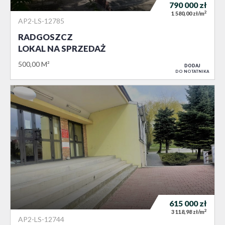
790 000
zł
2
1 580,00 zł/m
AP2-LS-12785
RADGOSZCZ
LOKAL NA SPRZEDAŻ
500,00 M²
DODAJ
DO NOTATNIKA
615 000
zł
2
3 118,98 zł/m
AP2-LS-12744