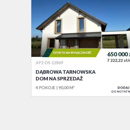
OFERTA NA WYŁĄCZNOŚĆ
650 000
7 222,22 zł
AP2-DS-12869
DĄBROWA TARNOWSKA
DOM NA SPRZEDAŻ
4 POKOJE
90,00 M²
DODAJ
DO NOTATN