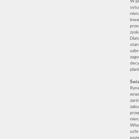
W pr
syt
nier
inwe
prze
zysk
Dlat
stan
uzb
zago
decy
plan
Świa
Ryne
wra
zaró
zak
prz
nier
Wła
uch
pozw