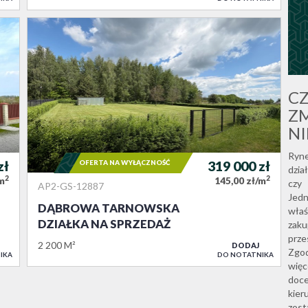
C
ZM
N
Ryne
zł
OFERTA NA WYŁĄCZNOŚĆ
319 000
zł
dzia
2
2
/m
145,00 zł/m
czy 
AP2-GS-12887
Jedn
DĄBROWA TARNOWSKA
właś
DZIAŁKA NA SPRZEDAŻ
zak
prze
2 200 M²
DODAJ
Zgo
IKA
DO NOTATNIKA
wię
doce
kier
zost