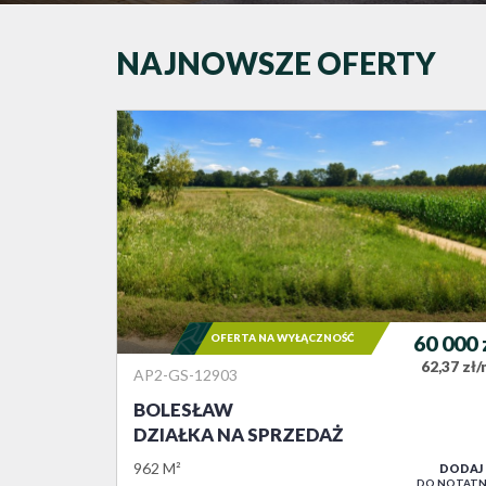
NAJNOWSZE OFERTY
OFERTA NA WYŁĄCZNOŚĆ
60 000
62,37 zł
AP2-GS-12903
BOLESŁAW
DZIAŁKA NA SPRZEDAŻ
962 M²
DODAJ
DO NOTATN