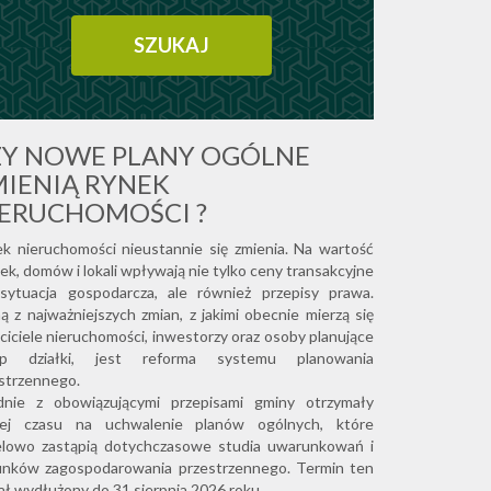
ZY NOWE PLANY OGÓLNE
IENIĄ RYNEK
IERUCHOMOŚCI ?
k nieruchomości nieustannie się zmienia. Na wartość
łek, domów i lokali wpływają nie tylko ceny transakcyjne
sytuacja gospodarcza, ale również przepisy prawa.
ą z najważniejszych zmian, z jakimi obecnie mierzą się
ciciele nieruchomości, inwestorzy oraz osoby planujące
up działki, jest reforma systemu planowania
strzennego.
dnie z obowiązującymi przepisami gminy otrzymały
cej czasu na uchwalenie planów ogólnych, które
lowo zastąpią dotychczasowe studia uwarunkowań i
unków zagospodarowania przestrzennego. Termin ten
ał wydłużony do 31 sierpnia 2026 roku.