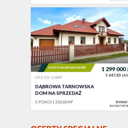
OFERTA NA WYŁĄCZNOŚĆ
1 299 000
5 647,83 zł
AP2-DS-12889
DĄBROWA TARNOWSKA
DOM NA SPRZEDAŻ
5 POKOI
230,00 M²
DODAJ
DO NOTATN