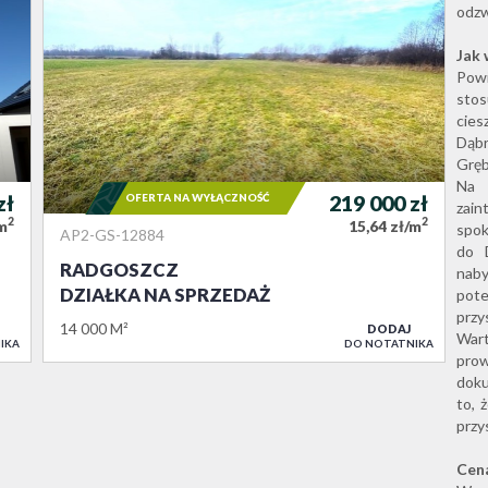
odzw
Jak 
Pow
sto
cie
Dąb
Gręb
Na 
zł
OFERTA NA WYŁĄCZNOŚĆ
219 000
zł
zai
2
2
/m
15,64 zł/m
spok
AP2-GS-12884
do 
RADGOSZCZ
naby
DZIAŁKA NA SPRZEDAŻ
pot
przy
14 000 M²
DODAJ
War
IKA
DO NOTATNIKA
pro
doku
to, 
przy
Cena