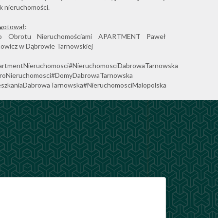
k nieruchomości.
ygotował
:
ro Obrotu Nieruchomościami APARTMENT Paweł
owicz w Dąbrowie Tarnowskiej
artmentNieruchomosci#NieruchomosciDabrowaTarnowska
uroNieruchomosci#DomyDabrowaTarnowska
eszkaniaDabrowaTarnowska#NieruchomosciMalopolska