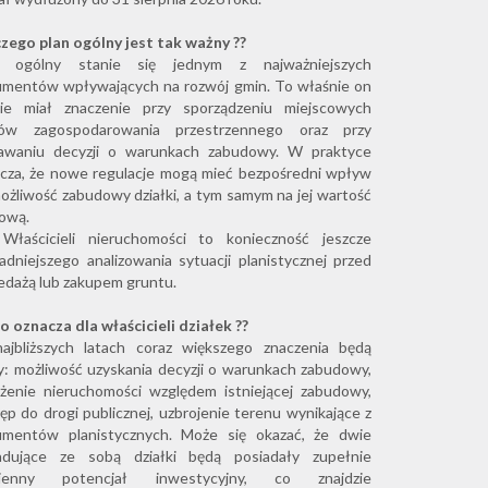
zego plan ogólny jest tak ważny ??
n ogólny stanie się jednym z najważniejszych
mentów wpływających na rozwój gmin. To właśnie on
zie miał znaczenie przy sporządzeniu miejscowych
nów zagospodarowania przestrzennego oraz przy
awaniu decyzji o warunkach zabudowy. W praktyce
cza, że nowe regulacje mogą mieć bezpośredni wpływ
ożliwość zabudowy działki, a tym samym na jej wartość
kową.
Właścicieli nieruchomości to konieczność jeszcze
adniejszego analizowania sytuacji planistycznej przed
edażą lub zakupem gruntu.
o oznacza dla właścicieli działek ??
jbliższych latach coraz większego znaczenia będą
y: możliwość uzyskania decyzji o warunkach zabudowy,
żenie nieruchomości względem istniejącej zabudowy,
ęp do drogi publicznej, uzbrojenie terenu wynikające z
umentów planistycznych. Może się okazać, że dwie
iadujące ze sobą działki będą posiadały zupełnie
ienny potencjał inwestycyjny, co znajdzie