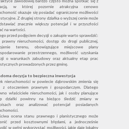
aktyce zawodowej bardzo często można spotkać się z
uacją, w której pozornie atrakcyjna cenowo
uchomość okazuje się posiadać ograniczone możliwości
stycyjne. Z drugiej strony działka o wyższej cenie może
dstawiać znacznie większy potencjał i w przyszłości
ać na wartości.
ego przed podjęciem decyzji o zakupie warto sprawdzić:
 prawny nieruchomości, dostęp do drogi publicznej,
rojenie terenu, obowiązujące miejscowe plany
spodarowanie przestrzennego, możliwość uzyskania
zji o warunkach zabudowy oraz aktualny etap prac
istycznych prowadzonych przez gminę.
doma decyzja to bezpieczna inwestycja
k nieruchomości w powiecie dąbrowskim zmienia się
z z otoczeniem prawnym i gospodarczym. Dlatego
wno właściciele nieruchomości, jak i osoby planujące
up działki powinny na bieżąco śledzić zmiany w
episach oraz analizować potencjał posiadanych
uchomości.
ściwa ocena stanu prawnego i planistycznego może
ronić przed kosztownymi błędami, a jednocześnie
olić w pełni wykorzystać możliwości, jakie daje lokalny