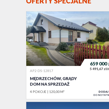
OFERTY SPECJALNE
659 000
5 491,67 zł
AP2-DS-12817
MĘDRZECHÓW, GRĄDY
DOM NA SPRZEDAŻ
4 POKOJE
120,00 M²
DODAJ
DO NOTATN