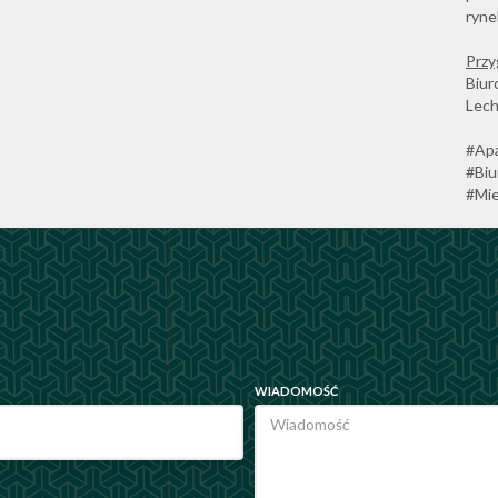
ryne
Prz
Biu
Lech
#Ap
#Bi
#Mi
WIADOMOŚĆ