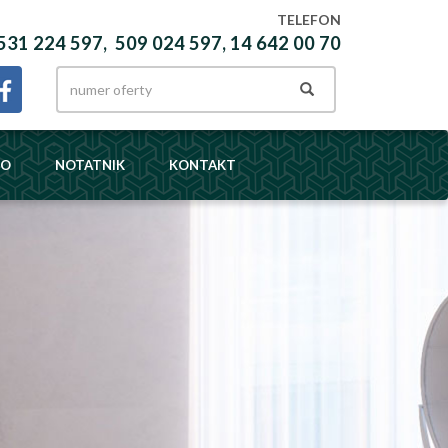
TELEFON
531 224 597, 509 024 597, 14 642 00 70
DO
NOTATNIK
KONTAKT