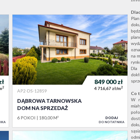
Dlac
Pla
doku
będ
pla
wyd
ozna
na m
ryn
Dla 
dokł
sprz
zł
849 000
zł
2
2
/m
4 716,67 zł/m
AP2-DS-12859
Co t
W na
DĄBROWA TARNOWSKA
miał
DOM NA SPRZEDAŻ
poło
6 POKOI
180,00 M²
dost
DODAJ
IKA
DO NOTATNIKA
dok
sąs
odm