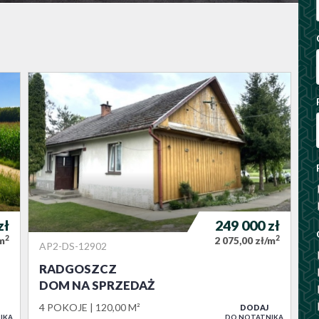
zł
249 000
zł
2
2
/m
2 075,00 zł/m
AP2-DS-12902
RADGOSZCZ
DOM NA SPRZEDAŻ
4 POKOJE
120,00 M²
DODAJ
IKA
DO NOTATNIKA