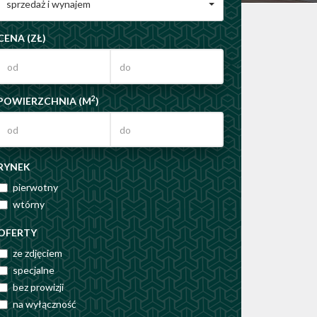
sprzedaż i wynajem
CENA (ZŁ)
2
POWIERZCHNIA (M
)
RYNEK
pierwotny
wtórny
OFERTY
ze zdjęciem
specjalne
bez prowizji
na wyłączność