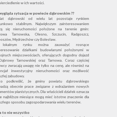
ierciedlenie w ich wartości.
wygląda sytuacja w powiecie dąbrowskim ??
iat dąbrowski od wielu lat pozostaje rynkiem
sunkowo stabilnym. Największym zainteresowaniem
szą się nieruchomości położone na terenie gmin:
rowa Tarnowska, Olesno, Szczucin, Radgoszcz,
oszów, Mędrzechów czy Bolesław.
lokalnym rynku można zauważyć rosnące
nteresowanie działkami budowlanymi położonymi w
ojnych miejscowościach, oferujących dogodny dojazd
Dąbrowy Tarnowskiej oraz Tarnowa. Coraz częściej
wcy zwracają uwagę nie tylko na cenę, ale również na
encjał inwestycyjny nieruchomości oraz możliwość
szłej zabudowy.
to podkreślić, że gminy powiatu dąbrowskiego
wadzą obecnie prace związane z wdrażaniem nowych
mentów planistycznych. Dla właścicieli działek oznacza
że najbliższe miesiące mogą mieć istotne znaczenie dla
szłego sposobu zagospodarowania wielu terenów.
 to nie wszystko