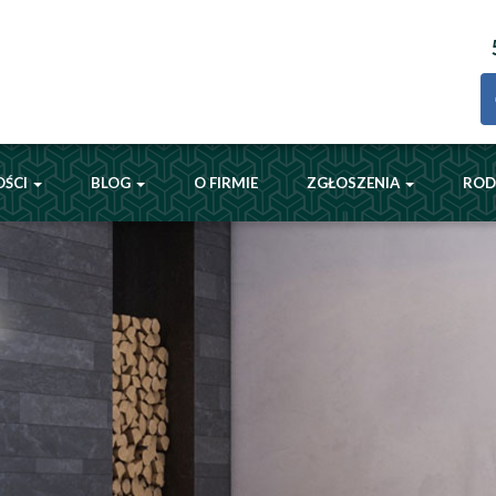
OŚCI
BLOG
O FIRMIE
ZGŁOSZENIA
RO