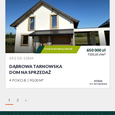
OFERTA NA WYŁĄCZNOŚĆ
650 000
zł
2
7 222,22 zł/m
AP2-DS-12869
DĄBROWA TARNOWSKA
DOM NA SPRZEDAŻ
4 POKOJE
90,00 M²
DODAJ
DO NOTATNIKA
1
2
»