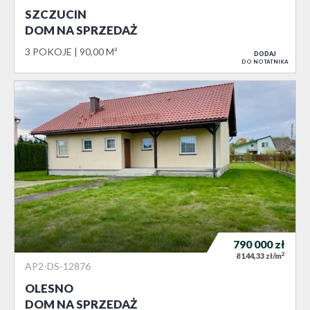
SZCZUCIN
DOM NA SPRZEDAŻ
3 POKOJE
90,00 M²
DODAJ
DO NOTATNIKA
790 000
zł
2
8 144,33 zł/m
AP2-DS-12876
OLESNO
DOM NA SPRZEDAŻ