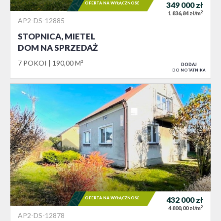
OFERTA NA WYŁĄCZNOŚĆ
349 000
zł
2
1 836,84 zł/m
AP2-DS-12885
STOPNICA, MIETEL
DOM NA SPRZEDAŻ
7 POKOI
190,00 M²
DODAJ
DO NOTATNIKA
OFERTA NA WYŁĄCZNOŚĆ
432 000
zł
2
4 800,00 zł/m
AP2-DS-12878