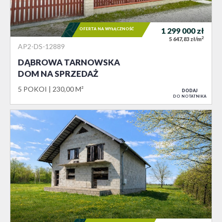
OFERTA NA WYŁĄCZNOŚĆ
1 299 000
zł
2
5 647,83 zł/m
AP2-DS-12889
DĄBROWA TARNOWSKA
DOM NA SPRZEDAŻ
5 POKOI
230,00 M²
DODAJ
DO NOTATNIKA