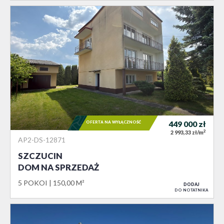
OFERTA NA WYŁĄCZNOŚĆ
449 000
zł
2
2 993,33 zł/m
AP2-DS-12871
SZCZUCIN
DOM NA SPRZEDAŻ
5 POKOI
150,00 M²
DODAJ
DO NOTATNIKA