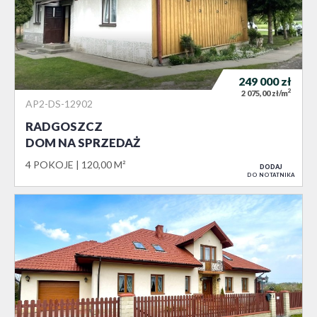
249 000
zł
2
2 075,00 zł/m
AP2-DS-12902
RADGOSZCZ
DOM NA SPRZEDAŻ
4 POKOJE
120,00 M²
DODAJ
DO NOTATNIKA