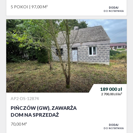
5 POKOI
97,00 M²
DODAJ
DO NOTATNIKA
189 000
zł
2
2 700,00 zł/m
AP2-DS-12874
PIŃCZÓW (GW), ZAWARŻA
DOM NA SPRZEDAŻ
70,00 M²
DODAJ
DO NOTATNIKA