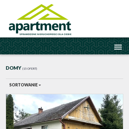
Toggl
naviga
DOMY
15 OFERT
SORTOWANIE