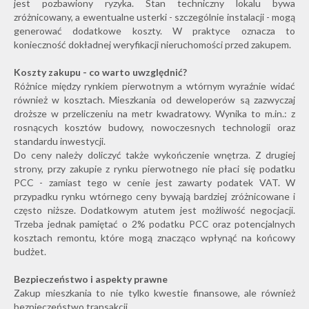
jest pozbawiony ryzyka. Stan techniczny lokalu bywa
zróżnicowany, a ewentualne usterki - szczególnie instalacji - mogą
generować dodatkowe koszty. W praktyce oznacza to
konieczność dokładnej weryfikacji nieruchomości przed zakupem.
Koszty zakupu - co warto uwzględnić?
Różnice między rynkiem pierwotnym a wtórnym wyraźnie widać
również w kosztach. Mieszkania od deweloperów są zazwyczaj
droższe w przeliczeniu na metr kwadratowy. Wynika to m.in.: z
rosnących kosztów budowy, nowoczesnych technologii oraz
standardu inwestycji.
Do ceny należy doliczyć także wykończenie wnętrza. Z drugiej
strony, przy zakupie z rynku pierwotnego nie płaci się podatku
PCC - zamiast tego w cenie jest zawarty podatek VAT. W
przypadku rynku wtórnego ceny bywają bardziej zróżnicowane i
często niższe. Dodatkowym atutem jest możliwość negocjacji.
Trzeba jednak pamiętać o 2% podatku PCC oraz potencjalnych
kosztach remontu, które mogą znacząco wpłynąć na końcowy
budżet.
Bezpieczeństwo i aspekty prawne
Zakup mieszkania to nie tylko kwestie finansowe, ale również
bezpieczeństwo transakcji.