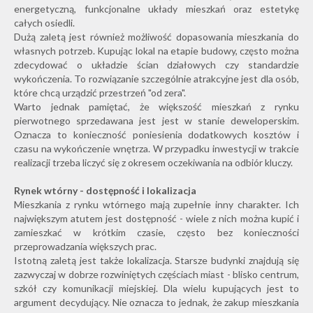
energetyczną, funkcjonalne układy mieszkań oraz estetykę
całych osiedli.
Dużą zaletą jest również możliwość dopasowania mieszkania do
własnych potrzeb. Kupując lokal na etapie budowy, często można
zdecydować o układzie ścian działowych czy standardzie
wykończenia. To rozwiązanie szczególnie atrakcyjne jest dla osób,
które chcą urządzić przestrzeń "od zera".
Warto jednak pamiętać, że większość mieszkań z rynku
pierwotnego sprzedawana jest jest w stanie deweloperskim.
Oznacza to konieczność poniesienia dodatkowych kosztów i
czasu na wykończenie wnętrza. W przypadku inwestycji w trakcie
realizacji trzeba liczyć się z okresem oczekiwania na odbiór kluczy.
Rynek wtórny - dostępność i lokalizacja
Mieszkania z rynku wtórnego mają zupełnie inny charakter. Ich
największym atutem jest dostępność - wiele z nich można kupić i
zamieszkać w krótkim czasie, często bez konieczności
przeprowadzania większych prac.
Istotną zaletą jest także lokalizacja. Starsze budynki znajdują się
zazwyczaj w dobrze rozwiniętych częściach miast - blisko centrum,
szkół czy komunikacji miejskiej. Dla wielu kupujących jest to
argument decydujący. Nie oznacza to jednak, że zakup mieszkania