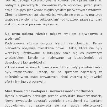
również decyzja, która wpływa na komfort życia przez wiele lat.
Jednym z pierwszych i najważniejszych wyborów, przed jakimi
stoją kupujący, jest wybór między rynkiem pierwotnym a wtórnym.
Choć na pierwszy rzut oka różnica wydaje się prosta, w praktyce
wiąże się z wieloma konsekwencjami - od kosztów, przez standard
wykończenia, aż po kwestie prawne.
Na czym polega różnica między rynkiem pierwotnym a
wtórnym?
Podstawowa różnica dotyczy historii nieruchomości. Rynek
pierwotny obejmuje mieszkania nowe - takie, które nie były
wcześniej użytkowane, a kupujący staje się ich pierwszym
właścicielem. Lokale te nabywane są bezpośrednio od
dewelopera lub spółdzielni.
Z kolei rynek wtórny to mieszkania, które miały już właściciela i
były zamieszkane. Trafiają się na sprzedaż najczęściej za
pośrednictwem osób prywatnych, choć zdarzają się również
oferty firm inwestycyjnych.
Mieszkanie od dewelopera - nowoczesność i możliwości
Rynek pierwotny przyciąga przede wszystkim nowoczesnością.
Nowe inwestycje powstają zgodnie z aktualnymi standardami
budowlanymi, co przekłada się na lepszą efektywność