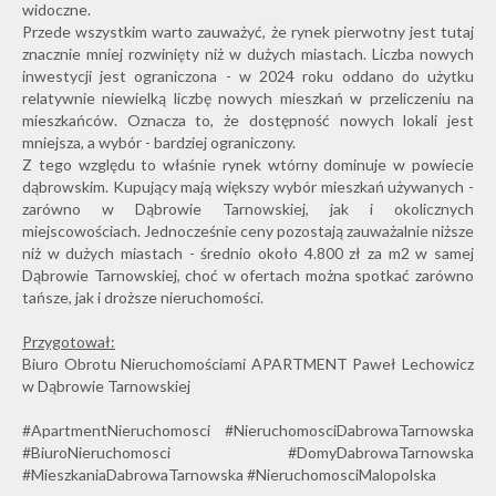
widoczne.
Przede wszystkim warto zauważyć, że rynek pierwotny jest tutaj
znacznie mniej rozwinięty niż w dużych miastach. Liczba nowych
inwestycji jest ograniczona - w 2024 roku oddano do użytku
relatywnie niewielką liczbę nowych mieszkań w przeliczeniu na
mieszkańców. Oznacza to, że dostępność nowych lokali jest
mniejsza, a wybór - bardziej ograniczony.
Z tego względu to właśnie rynek wtórny dominuje w powiecie
dąbrowskim. Kupujący mają większy wybór mieszkań używanych -
zarówno w Dąbrowie Tarnowskiej, jak i okolicznych
miejscowościach. Jednocześnie ceny pozostają zauważalnie niższe
niż w dużych miastach - średnio około 4.800 zł za m2 w samej
Dąbrowie Tarnowskiej, choć w ofertach można spotkać zarówno
tańsze, jak i droższe nieruchomości.
Przygotował:
Biuro Obrotu Nieruchomościami APARTMENT Paweł Lechowicz
w Dąbrowie Tarnowskiej
#ApartmentNieruchomosci #NieruchomosciDabrowaTarnowska
#BiuroNieruchomosci #DomyDabrowaTarnowska
#MieszkaniaDabrowaTarnowska #NieruchomosciMalopolska