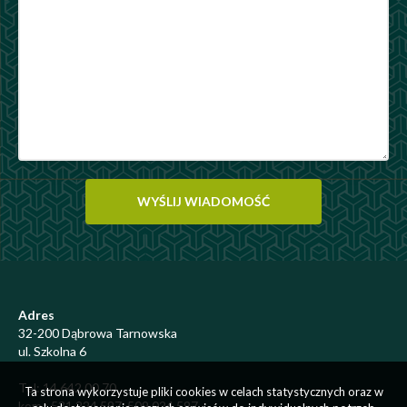
Adres
32-200 Dąbrowa Tarnowska
ul. Szkolna 6
Tel: 14 642 00 70
Ta strona wykorzystuje pliki cookies w celach statystycznych oraz w
kom.: 531 224 597, 509 024 597