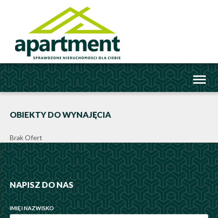
Toggl
naviga
OBIEKTY DO WYNAJĘCIA
Brak Ofert
NAPISZ DO NAS
IMIĘ I NAZWISKO